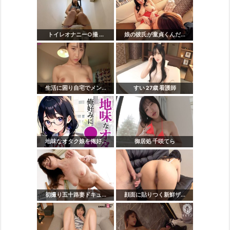
トイレオナニー○撮 ...
娘の彼氏が童貞くんだ...
生活に困り自宅でメン...
すい 27歳 看護師
地味なオタク娘を俺好...
御居処 千咲てら
初撮り五十路妻ドキュ...
顔面に貼りつく新鮮ザ...