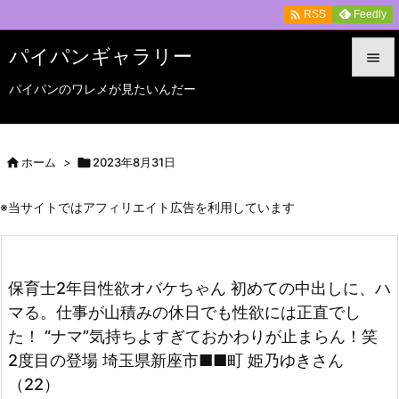

Feedly
RSS
パイパンギャラリー

パイパンのワレメが見たいんだー

メニュ

サイド

ホーム
>

2023年8月31日

前へ
※当サイトではアフィリエイト広告を利用しています

次へ

保育士2年目性欲オバケちゃん 初めての中出しに、ハ
検索
マる。仕事が山積みの休日でも性欲には正直でし
た！ “ナマ”気持ちよすぎておかわりが止まらん！笑
2度目の登場 埼玉県新座市■■町 姫乃ゆきさん
（22）