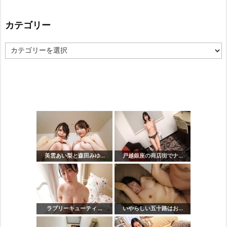
カテゴリー
カ
テ
ゴ
リ
ー
美雲あい梨と森田みゆ...
戸越銀座の商店街でナ...
ラブリーキューティ ...
いやらしい五十路はお...