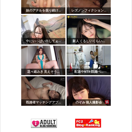
妹のアナルを掘り続け...
レズノンフィクション...
中にいっぱい出してぇ...
新人 くるしいくらい...
花々緒みき 見えそう...
配送中NTR 既婚ベ...
既婚者マッチングアプ...
のぞみ 個人撮影会